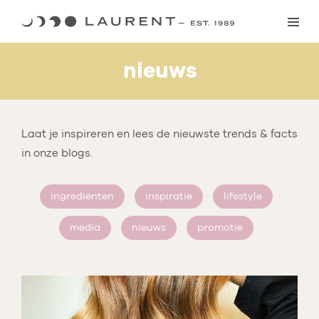
Skip
to
content
nieuws
Laat je inspireren en lees de nieuwste trends & facts
in onze blogs.
ingrediënten
inspiratie
lifestyle
media
nieuws
promotie