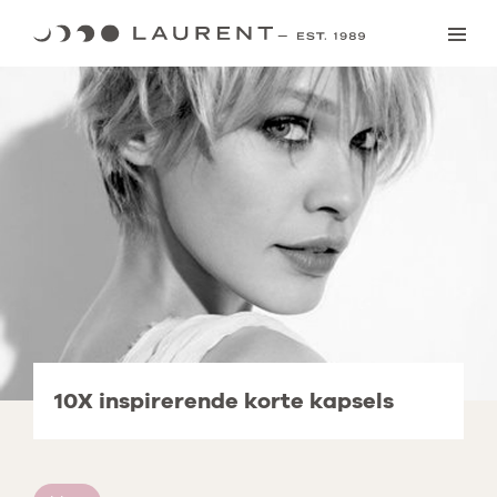
Skip
to
content
10X inspirerende korte kapsels